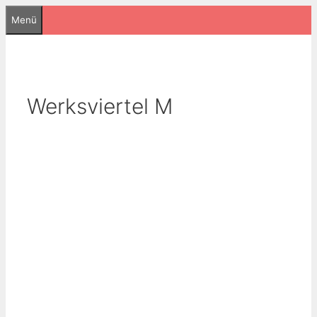
Zum
Menü
Inhalt
springen
Werksviertel M