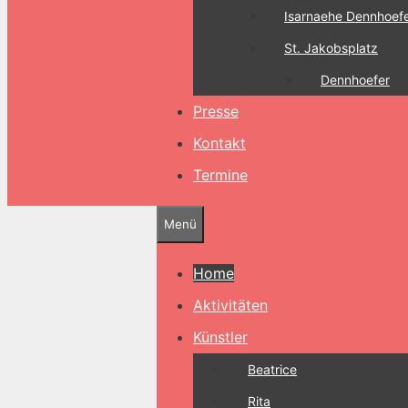
Isarnaehe Dennhoef
St. Jakobsplatz
Dennhoefer
Presse
Kontakt
Termine
Menü
Home
Aktivitäten
Künstler
Beatrice
Rita