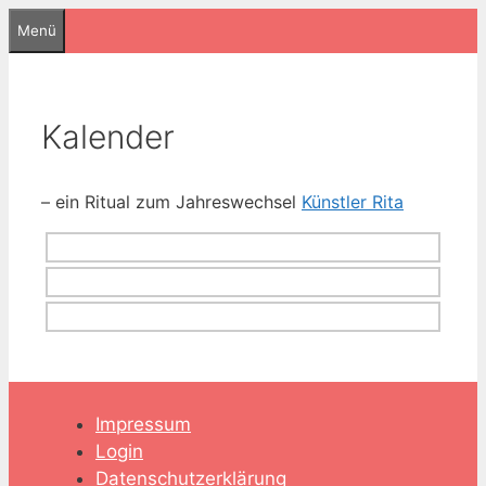
Zum
Menü
Inhalt
springen
Kalender
– ein Ritual zum Jahreswechsel
Künstler Rita
Impressum
Login
Datenschutzerklärung